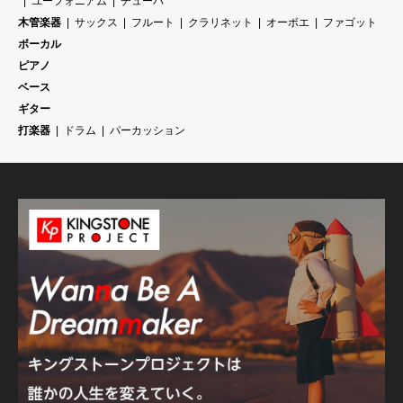
ユーフォニアム
チューバ
木管楽器
サックス
フルート
クラリネット
オーボエ
ファゴット
ボーカル
ピアノ
ベース
ギター
打楽器
ドラム
パーカッション